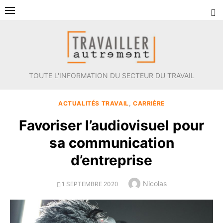
Aller
au
contenu
TOUTE L'INFORMATION DU SECTEUR DU TRAVAIL
ACTUALITÉS TRAVAIL
,
CARRIÈRE
Favoriser l’audiovisuel pour
sa communication
d’entreprise
Author
Nicolas
POSTED
1 SEPTEMBRE 2020
ON