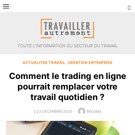
Aller
au
contenu
TOUTE L'INFORMATION DU SECTEUR DU TRAVAIL
ACTUALITÉS TRAVAIL
,
CRÉATION ENTREPRISE
Comment le trading en ligne
pourrait remplacer votre
travail quotidien ?
Author
Nicolas
POSTED
23 DÉCEMBRE 2020
ON