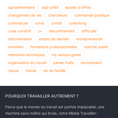
agroalimentaire
aop-pribil
appels d'offres
changement de vie
chercheurs
commande publique
commercial
covid
covidf
coworking
crise covid19
cv
deconfinement
difficulté
discrimination
emploi de demain
entrepreneuriat
entretien
formations professionnelles
marché public
memoires techniques
my serious game
organisation du travail
panier fruits
recrutement
risque
travail
vie de famille
POURQUOI TRAVAILLER AUTREMENT ?
Parce que le monde du travail est parfois implacable, une
machine sans maître qui broie, notre Média Travailler-