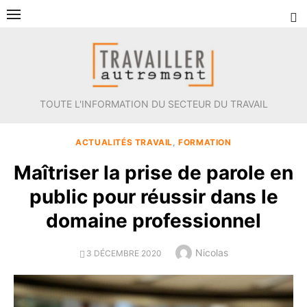
Aller
au
contenu
TOUTE L'INFORMATION DU SECTEUR DU TRAVAIL
ACTUALITÉS TRAVAIL
,
FORMATION
Maîtriser la prise de parole en
public pour réussir dans le
domaine professionnel
Author
Nicolas
POSTED
3 DÉCEMBRE 2020
ON