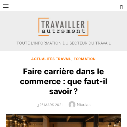
Aller
au
contenu
TOUTE L'INFORMATION DU SECTEUR DU TRAVAIL
ACTUALITÉS TRAVAIL
,
FORMATION
Faire carrière dans le
commerce : que faut-il
savoir ?
Author
Nicolas
POSTED
26 MARS 2021
ON