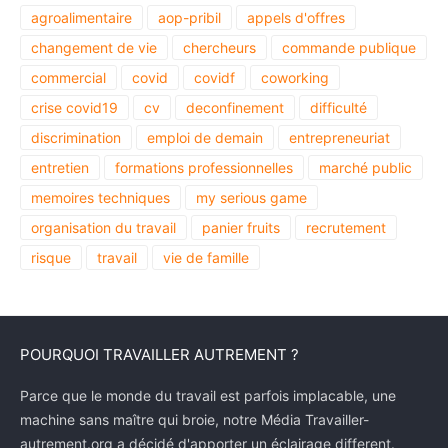
agroalimentaire
aop-pribil
appels d'offres
changement de vie
chercheurs
commande publique
commercial
covid
covidf
coworking
crise covid19
cv
deconfinement
difficulté
discrimination
emploi de demain
entrepreneuriat
entretien
formations professionnelles
marché public
memoires techniques
my serious game
organisation du travail
panier fruits
recrutement
risque
travail
vie de famille
POURQUOI TRAVAILLER AUTREMENT ?
Parce que le monde du travail est parfois implacable, une
machine sans maître qui broie, notre Média Travailler-
autrement.org a décidé d'apporter un éclairage different.