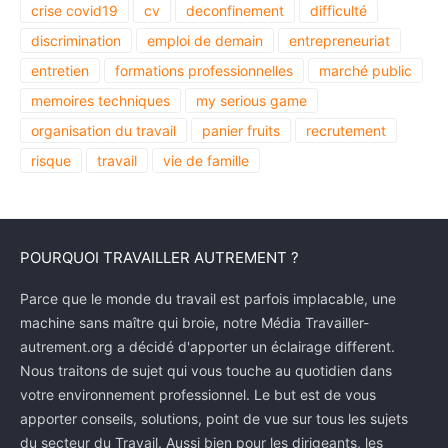
crise covid19
cv
deconfinement
difficulté
discrimination
emploi de demain
entrepreneuriat
entretien
formations professionnelles
marché public
memoires techniques
my serious game
organisation du travail
panier fruits
recrutement
risque
travail
vie de famille
POURQUOI TRAVAILLER AUTREMENT ?
Parce que le monde du travail est parfois implacable, une
machine sans maître qui broie, notre Média Travailler-
autrement.org a décidé d'apporter un éclairage different.
Nous traitons de sujet qui vous touche au quotidien dans
votre environnement professionnel. Le but est de vous
apporter conseils, solutions, point de vue sur tous les sujets
du secteur du Travail. Aussi bien pour les dirigeants, les