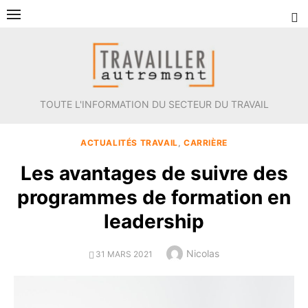
Aller
au
contenu
TOUTE L'INFORMATION DU SECTEUR DU TRAVAIL
ACTUALITÉS TRAVAIL
,
CARRIÈRE
Les avantages de suivre des
programmes de formation en
leadership
Author
Nicolas
POSTED
31 MARS 2021
ON