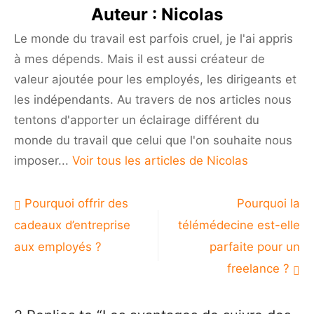
des
Auteur :
Nicolas
programmes
de
Le monde du travail est parfois cruel, je l'ai appris
formation
à mes dépends. Mais il est aussi créateur de
en
leadership
valeur ajoutée pour les employés, les dirigeants et
les indépendants. Au travers de nos articles nous
tentons d'apporter un éclairage différent du
monde du travail que celui que l'on souhaite nous
imposer...
Voir tous les articles de Nicolas
Navigation
Pourquoi offrir des
Pourquoi la
de
cadeaux d’entreprise
télémédecine est-elle
l’article
aux employés ?
parfaite pour un
freelance ?