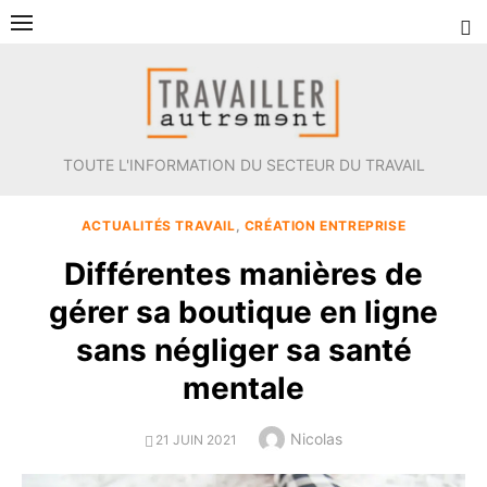
Aller
au
contenu
TOUTE L'INFORMATION DU SECTEUR DU TRAVAIL
ACTUALITÉS TRAVAIL
,
CRÉATION ENTREPRISE
Différentes manières de
gérer sa boutique en ligne
sans négliger sa santé
mentale
Author
Nicolas
POSTED
21 JUIN 2021
ON