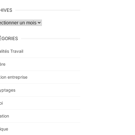
HIVES
ves
ÉGORIES
lités Travail
ère
ion entreprise
yptages
oi
ation
ique