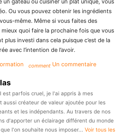
e un gâteau ou cuisiner un plat unique, vous
éo. Ou vous pouvez obtenir les ingrédients
 vous-même. Même si vous faites des
mieux quoi faire la prochaine fois que vous
 plus investi dans cela puisque c’est de la
e avec l’intention de l’avoir.
sur
ormation
Un commentaire
comment
Qu’est-
ce
las
qu’apprendre
par
est parfois cruel, je l'ai appris à mes
la
t aussi créateur de valeur ajoutée pour les
pratique
eants et les indépendants. Au travers de nos
et
pourquoi
ns d'apporter un éclairage différent du monde
est-
i que l'on souhaite nous imposer...
Voir tous les
ce
important