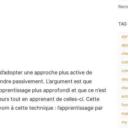
Recr
TAG
agr
app
che
com
cow
 d’adopter une approche plus active de
dec
rendre passivement. L’argument est que
dis
pprentissage plus approfondi et que ce n’est
ent
eurs tout en apprenant de celles-ci. Cette
for
om à cette technique : l’apprentissage par
mar
my 