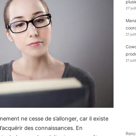
plusi
27 jui
Manag
coor
21 jui
Cowor
produ
21 jui
nement ne cesse de s’allonger, car il existe
’acquérir des connaissances. En
Renc