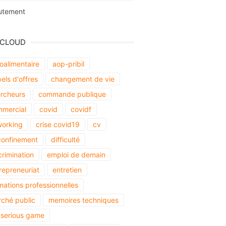
utement
 CLOUD
oalimentaire
aop-pribil
els d'offres
changement de vie
rcheurs
commande publique
mercial
covid
covidf
orking
crise covid19
cv
onfinement
difficulté
crimination
emploi de demain
repreneuriat
entretien
mations professionnelles
ché public
memoires techniques
serious game