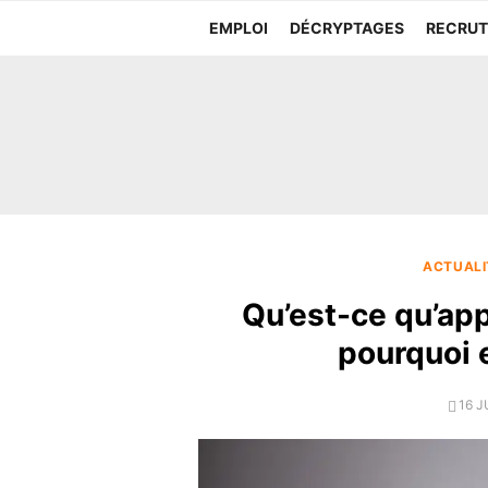
Aller
EMPLOI
DÉCRYPTAGES
RECRU
au
contenu
ACTUALI
Qu’est-ce qu’app
pourquoi 
POS
16 J
ON