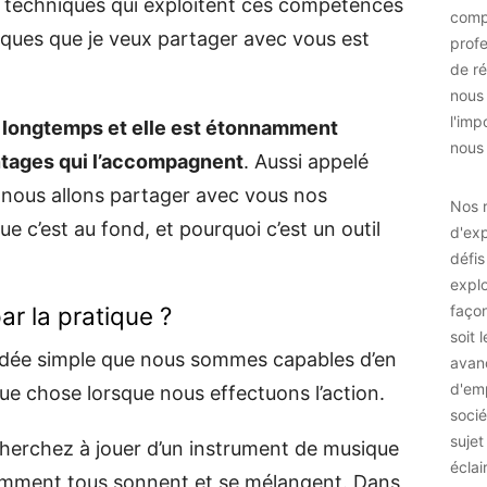
rs techniques qui exploitent ces compétences
comp
iques que je veux partager avec vous est
prof
de ré
nous
l'imp
 longtemps et elle est étonnamment
nous 
ntages qui l’accompagnent
. Aussi appelé
, nous allons partager avec vous nos
Nos r
ue c’est au fond, et pourquoi c’est un outil
d'exp
défis
explo
r la pratique ?
façon
soit 
l’idée simple que nous sommes capables d’en
avan
d'emp
e chose lorsque nous effectuons l’action.
socié
sujet
herchez à jouer d’un instrument de musique
éclai
mment tous sonnent et se mélangent. Dans