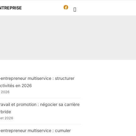
Facebook
NTREPRISE
Travailleur-
autrement.org
entrepreneur multiservice : structurer
ctivités en 2026
t 2026
ravail et promotion : négocier sa carrière
ybride
llet 2026
entrepreneur multiservice : cumuler