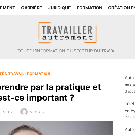
TEMENT
CARRIÈRE
JURIDIQUE
FORMATION
CRÉATION E
TOUTE L'INFORMATION DU SECTEUR DU TRAVAIL
TÉS TRAVAIL
,
FORMATION
Auto-
rendre par la pratique et
ses a
3 aoû
est-ce important ?
Télét
en h
Author
Nicolas
TED
UIN 2021
27 jui
Auto-