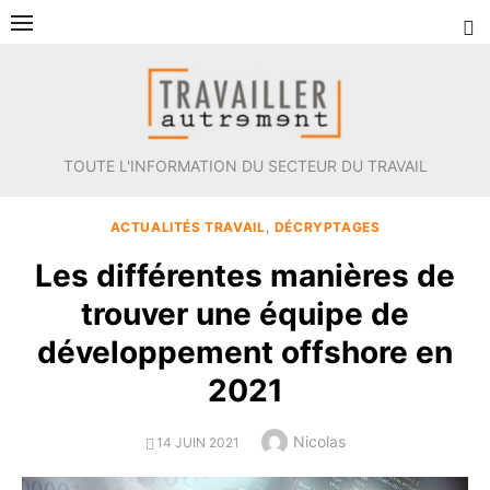
Aller
au
contenu
TOUTE L'INFORMATION DU SECTEUR DU TRAVAIL
ACTUALITÉS TRAVAIL
,
DÉCRYPTAGES
Les différentes manières de
trouver une équipe de
développement offshore en
2021
Author
Nicolas
POSTED
14 JUIN 2021
ON