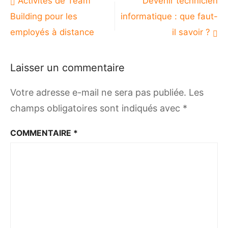
Activités de Team
Devenir technicien
de
Building pour les
informatique : que faut-
l’article
employés à distance
il savoir ?
Laisser un commentaire
Votre adresse e-mail ne sera pas publiée.
Les
champs obligatoires sont indiqués avec
*
COMMENTAIRE
*