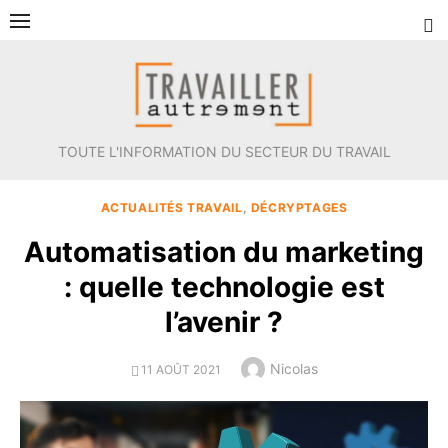
Aller
au
contenu
TOUTE L'INFORMATION DU SECTEUR DU TRAVAIL
ACTUALITÉS TRAVAIL
,
DÉCRYPTAGES
Automatisation du marketing
: quelle technologie est
l’avenir ?
Author
Nicolas
POSTED
11 AOÛT 2021
ON