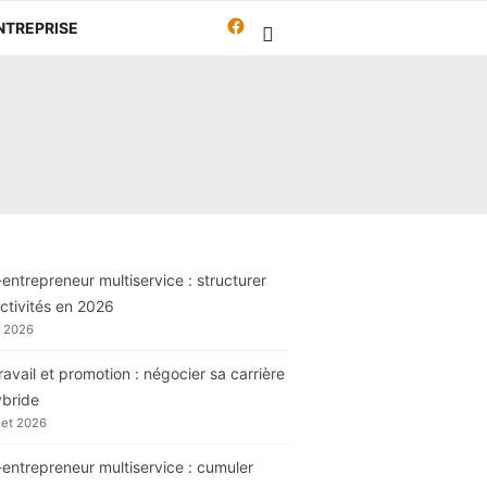
Facebook
NTREPRISE
Travailleur-
autrement.org
entrepreneur multiservice : structurer
ctivités en 2026
t 2026
ravail et promotion : négocier sa carrière
ybride
llet 2026
entrepreneur multiservice : cumuler