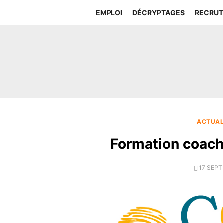
Aller
EMPLOI
DÉCRYPTAGES
RECRU
au
contenu
ACTUAL
Formation coac
POSTED
17 SEPT
ON