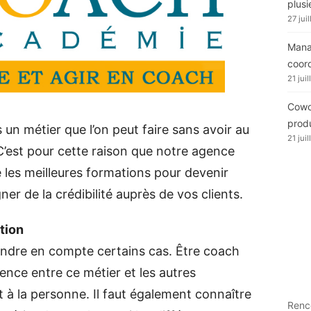
plusi
27 jui
Manag
coor
21 jui
Cowor
produ
n métier que l’on peut faire sans avoir au
21 jui
 C’est pour cette raison que notre agence
les meilleures formations pour devenir
er de la crédibilité auprès de vos clients.
tion
ndre en compte certains cas. Être coach
rence entre ce métier et les autres
 la personne. Il faut également connaître
Renc