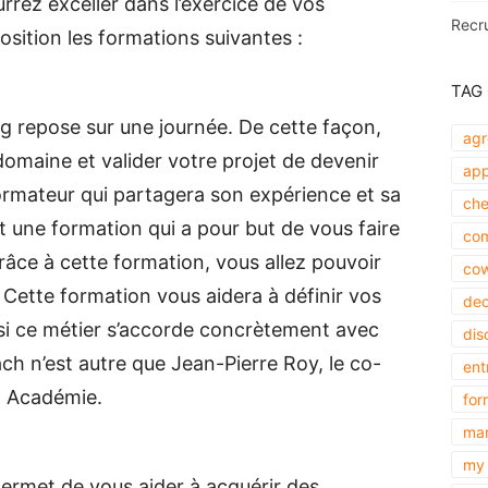
rez exceller dans l’exercice de vos
Recr
sition les formations suivantes :
TAG
g repose sur une journée. De cette façon,
agr
omaine et valider votre projet de devenir
app
rmateur qui partagera son expérience et sa
che
t une formation qui a pour but de vous faire
com
râce à cette formation, vous allez pouvoir
cow
. Cette formation vous aidera à définir vos
dec
 si ce métier s’accorde concrètement avec
dis
ch n’est autre que Jean-Pierre Roy, le co-
ent
h Académie.
for
mar
my 
ermet de vous aider à acquérir des