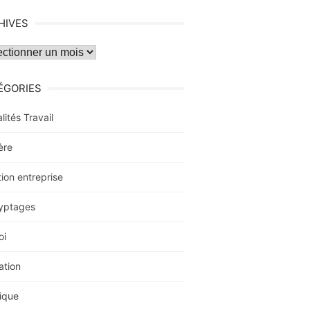
HIVES
ves
ÉGORIES
lités Travail
ère
ion entreprise
yptages
oi
ation
ique