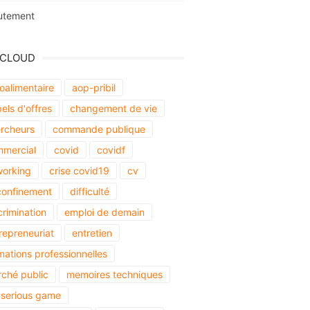
utement
 CLOUD
oalimentaire
aop-pribil
els d'offres
changement de vie
rcheurs
commande publique
mercial
covid
covidf
orking
crise covid19
cv
onfinement
difficulté
crimination
emploi de demain
repreneuriat
entretien
mations professionnelles
ché public
memoires techniques
serious game