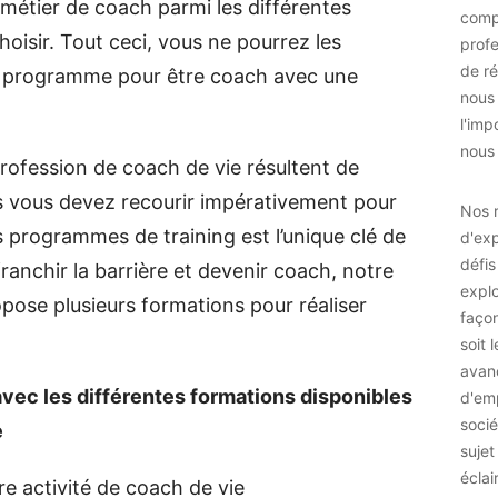
e métier de coach parmi les différentes
comp
oisir. Tout ceci, vous ne pourrez les
prof
de ré
 un programme pour être coach avec une
nous
l'imp
nous 
profession de coach de vie résultent de
s vous devez recourir impérativement pour
Nos r
 programmes de training est l’unique clé de
d'exp
défis
franchir la barrière et devenir coach, notre
explo
ose plusieurs formations pour réaliser
façon
soit 
avan
vec les différentes formations disponibles
d'emp
socié
e
sujet
éclai
re activité de coach de vie