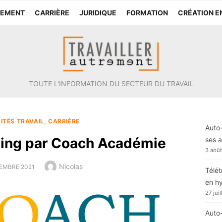
TEMENT
CARRIÈRE
JURIDIQUE
FORMATION
CRÉATION E
TOUTE L'INFORMATION DU SECTEUR DU TRAVAIL
ITÉS TRAVAIL
,
CARRIÈRE
Auto-
hing par Coach Académie
ses a
3 aoû
Author
Nicolas
EMBRE 2021
Télét
en h
27 jui
Auto-