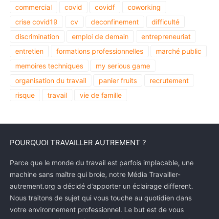
commercial
covid
covidf
coworking
crise covid19
cv
deconfinement
difficulté
discrimination
emploi de demain
entrepreneuriat
entretien
formations professionnelles
marché public
memoires techniques
my serious game
organisation du travail
panier fruits
recrutement
risque
travail
vie de famille
POURQUOI TRAVAILLER AUTREMENT ?
Parce que le monde du travail est parfois implacable, une
machine sans maître qui broie, notre Média Travailler-
autrement.org a décidé d'apporter un éclairage different.
Nous traitons de sujet qui vous touche au quotidien dans
votre environnement professionnel. Le but est de vous