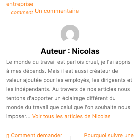
entreprise
sur
Un commentaire
comment
Les
raisons
de
travailler
avec
Auteur :
Nicolas
plusieurs
fournisseurs
Le monde du travail est parfois cruel, je l'ai appris
de
à mes dépends. Mais il est aussi créateur de
solutions
de
valeur ajoutée pour les employés, les dirigeants et
paiement
les indépendants. Au travers de nos articles nous
tentons d'apporter un éclairage différent du
monde du travail que celui que l'on souhaite nous
imposer...
Voir tous les articles de Nicolas
Navigation
Comment demander
Pourquoi suivre une