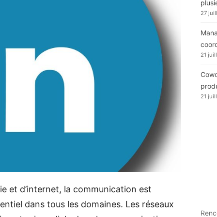
plusi
27 jui
Manag
coor
21 jui
Cowor
produ
21 jui
ie et d’internet, la communication est
entiel dans tous les domaines. Les réseaux
Renc