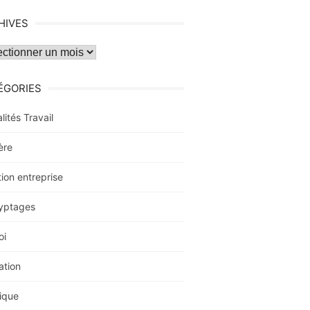
HIVES
ves
ÉGORIES
lités Travail
ère
ion entreprise
yptages
oi
ation
ique