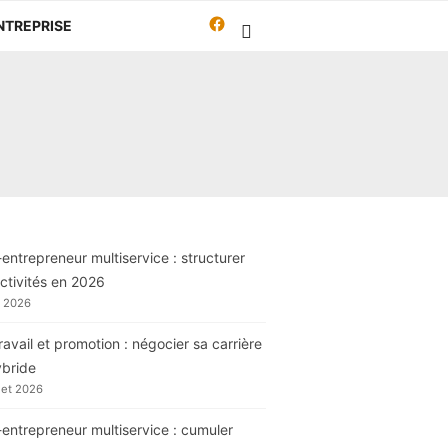
Facebook
NTREPRISE
Travailleur-
autrement.org
entrepreneur multiservice : structurer
ctivités en 2026
t 2026
ravail et promotion : négocier sa carrière
ybride
llet 2026
entrepreneur multiservice : cumuler