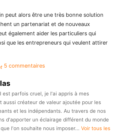
in peut alors être une très bonne solution
rchent un partenariat et de nouveaux
t également aider les particuliers qui
nsi que les entrepreneurs qui veulent attirer
sur
5 commentaires
t
Pourquoi
suivre
las
une
formation
est parfois cruel, je l'ai appris à mes
réseaux
t aussi créateur de valeur ajoutée pour les
sociaux
eants et les indépendants. Au travers de nos
linkedin
?
ns d'apporter un éclairage différent du monde
i que l'on souhaite nous imposer...
Voir tous les