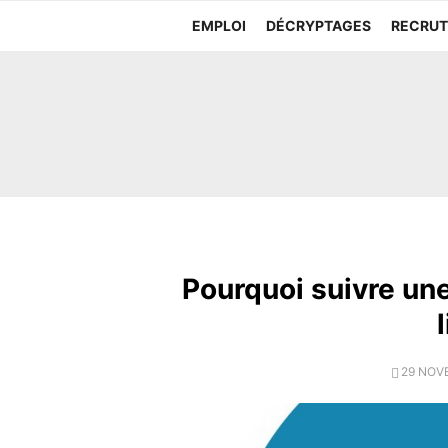
Aller
EMPLOI
DÉCRYPTAGES
RECRU
au
contenu
Pourquoi suivre un
POSTE
29 NOV
ON