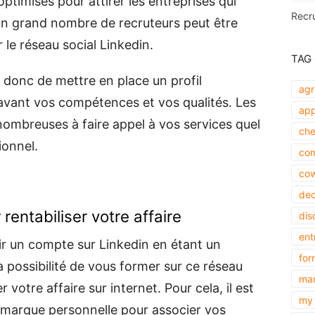
optimisés pour attirer les entreprises qui
Recr
r un grand nombre de recruteurs peut être
 le réseau social Linkedin.
TAG
donc de mettre en place un profil
agr
 avant vos compétences et vos qualités. Les
app
nombreuses à faire appel à vos services quel
che
ionnel.
com
cow
dec
rentabiliser votre affaire
dis
ent
rir un compte sur Linkedin en étant un
for
a possibilité de vous former sur ce réseau
mar
 votre affaire sur internet. Pour cela, il est
my 
 marque personnelle pour associer vos