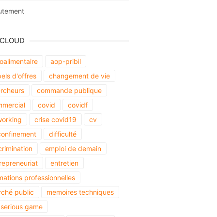
utement
 CLOUD
oalimentaire
aop-pribil
els d'offres
changement de vie
rcheurs
commande publique
mercial
covid
covidf
orking
crise covid19
cv
onfinement
difficulté
crimination
emploi de demain
repreneuriat
entretien
mations professionnelles
ché public
memoires techniques
serious game