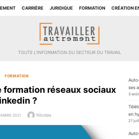
TEMENT
CARRIÈRE
JURIDIQUE
FORMATION
CRÉATION E
TOUTE L'INFORMATION DU SECTEUR DU TRAVAIL
FORMATION
Auto-
e formation réseaux sociaux
ses a
3 aoû
linkedin ?
Télét
en h
Author
Nicolas
D
EMBRE 2021
27 jui
Auto-