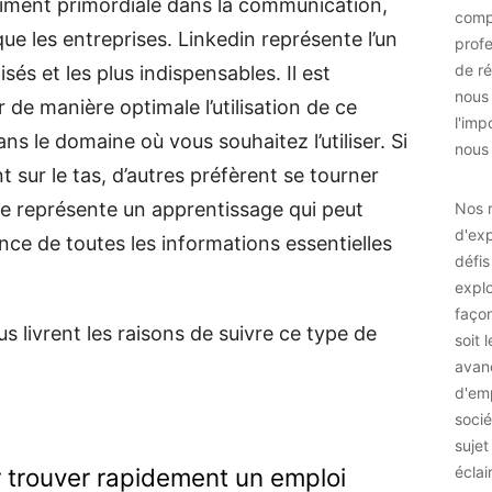
iment primordiale dans la communication,
comp
que les entreprises. Linkedin représente l’un
prof
de ré
isés et les plus indispensables. Il est
nous
 de manière optimale l’utilisation de ce
l'imp
s le domaine où vous souhaitez l’utiliser. Si
nous 
sur le tas, d’autres préfèrent se tourner
re représente un apprentissage qui peut
Nos r
d'exp
ce de toutes les informations essentielles
défis
explo
façon
 livrent les raisons de suivre ce type de
soit 
avan
d'emp
socié
sujet
r trouver rapidement un emploi
éclai