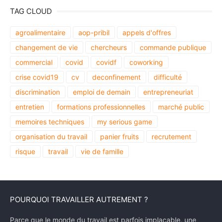
TAG CLOUD
agroalimentaire
aop-pribil
appels d'offres
changement de vie
chercheurs
commande publique
commercial
covid
covidf
coworking
crise covid19
cv
deconfinement
difficulté
discrimination
emploi de demain
entrepreneuriat
entretien
formations professionnelles
marché public
memoires techniques
my serious game
organisation du travail
panier fruits
recrutement
risque
travail
vie de famille
POURQUOI TRAVAILLER AUTREMENT ?
Parce que le monde du travail est parfois implacable, une