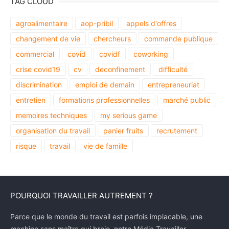
TAG CLOUD
agroalimentaire
aop-pribil
appels d'offres
changement de vie
chercheurs
commande publique
commercial
covid
covidf
coworking
crise covid19
cv
deconfinement
difficulté
discrimination
emploi de demain
entrepreneuriat
entretien
formations professionnelles
marché public
memoires techniques
my serious game
organisation du travail
panier fruits
recrutement
risque
travail
vie de famille
POURQUOI TRAVAILLER AUTREMENT ?
Parce que le monde du travail est parfois implacable, une
machine sans maître qui broie, notre Média Travailler-