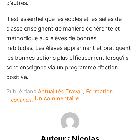
d’autres.
Il est essentiel que les écoles et les salles de
classe enseignent de manière cohérente et
méthodique aux élèves de bonnes
habitudes. Les élèves apprennent et pratiquent
les bonnes actions plus efficacement lorsqu’ils
sont enseignés via un programme d’action
positive.
Publié dans
Actualités Travail
,
Formation
sur
Un commentaire
comment
Comment
se
conduire
correctement
dans
Auteur :
Nicolas
un