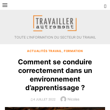
Aller
au
contenu
TOUTE L'INFORMATION DU SECTEUR DU TRAVAIL
ACTUALITÉS TRAVAIL
,
FORMATION
Comment se conduire
correctement dans un
environnement
d’apprentissage ?
Author
Nicolas
POSTED
4 JUILLET 2022
ON