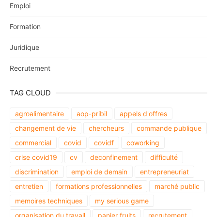
Emploi
Formation
Juridique
Recrutement
TAG CLOUD
agroalimentaire
aop-pribil
appels d'offres
changement de vie
chercheurs
commande publique
commercial
covid
covidf
coworking
crise covid19
cv
deconfinement
difficulté
discrimination
emploi de demain
entrepreneuriat
entretien
formations professionnelles
marché public
memoires techniques
my serious game
organisation du travail
panier fruits
recrutement