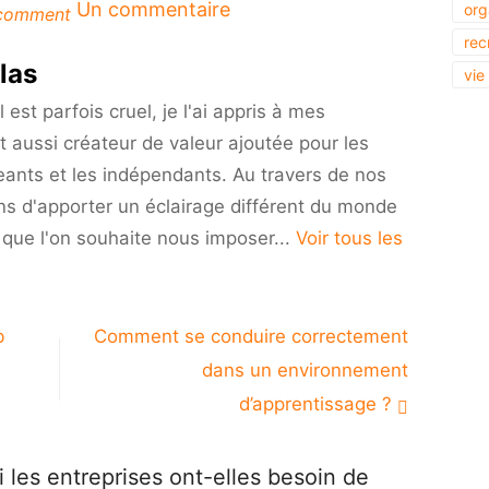
sur
Un commentaire
org
comment
Pourquoi
rec
les
las
vie
entreprises
ont-
est parfois cruel, je l'ai appris à mes
elles
t aussi créateur de valeur ajoutée pour les
besoin
eants et les indépendants. Au travers de nos
de
conseils
ns d'apporter un éclairage différent du monde
?
i que l'on souhaite nous imposer...
Voir tous les
b
Comment se conduire correctement
dans un environnement
d’apprentissage ?
les entreprises ont-elles besoin de