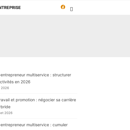
Facebook
NTREPRISE
Travailleur-
autrement.org
entrepreneur multiservice : structurer
ctivités en 2026
t 2026
ravail et promotion : négocier sa carrière
ybride
llet 2026
entrepreneur multiservice : cumuler