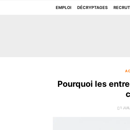
Aller
EMPLOI
DÉCRYPTAGES
RECRU
au
contenu
AC
Pourquoi les entre
c
POST
1 JUI
ON