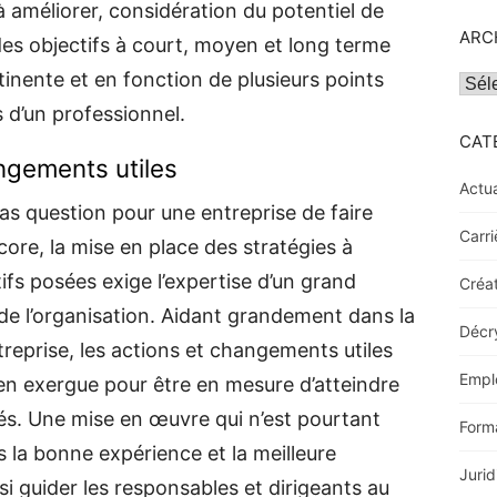
 améliorer, considération du potentiel de
ARC
 des objectifs à court, moyen et long terme
tinente et en fonction de plusieurs points
Archi
s d’un professionnel.
CAT
angements utiles
Actua
pas question pour une entreprise de faire
Carri
ncore, la mise en place des stratégies à
ifs posées exige l’expertise d’un grand
Créat
de l’organisation. Aidant grandement dans la
Décr
ntreprise, les actions et changements utiles
Empl
en exergue pour être en mesure d’atteindre
rés. Une mise en œuvre qui n’est pourtant
Form
s la bonne expérience et la meilleure
Jurid
nsi guider les responsables et dirigeants au