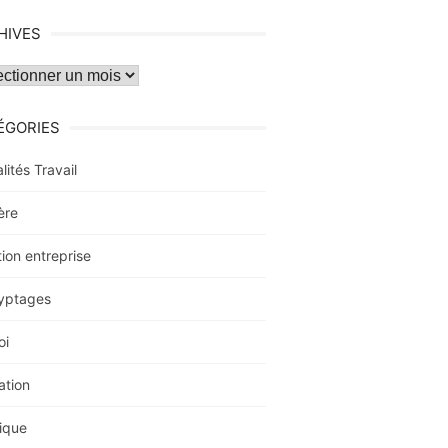
HIVES
ves
ÉGORIES
lités Travail
ère
ion entreprise
yptages
oi
ation
ique