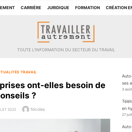
TEMENT
CARRIÈRE
JURIDIQUE
FORMATION
CRÉATION E
TOUTE L'INFORMATION DU SECTEUR DU TRAVAIL
TUALITÉS TRAVAIL
Auto-
prises ont-elles besoin de
ses a
3 aoû
onseils ?
Télét
en h
Author
Nicolas
ED
LLET 2022
27 jui
Auto-