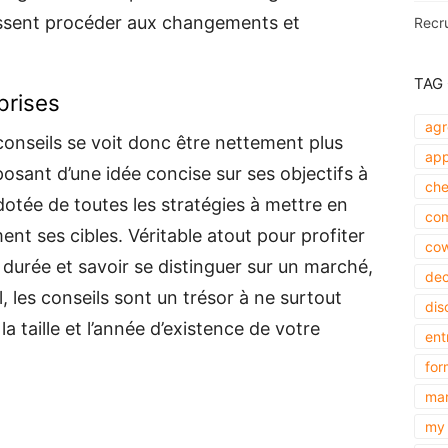
puissent procéder aux changements et
Recr
TAG
prises
agr
onseils se voit donc être nettement plus
app
osant d’une idée concise sur ses objectifs à
che
otée de toutes les stratégies à mettre en
com
nt ses cibles. Véritable atout pour profiter
cow
durée et savoir se distinguer sur un marché,
dec
les conseils sont un trésor à ne surtout
dis
a taille et l’année d’existence de votre
ent
for
mar
my 