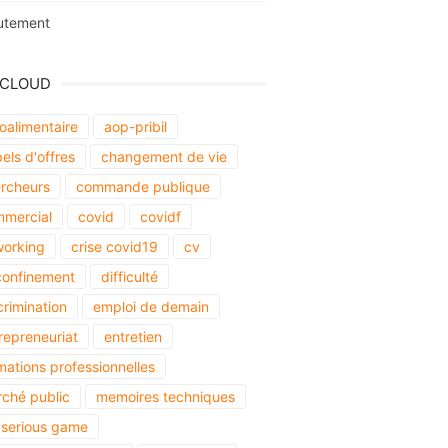
utement
 CLOUD
oalimentaire
aop-pribil
els d'offres
changement de vie
rcheurs
commande publique
mercial
covid
covidf
orking
crise covid19
cv
onfinement
difficulté
crimination
emploi de demain
repreneuriat
entretien
mations professionnelles
ché public
memoires techniques
serious game