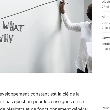
plusi
27 jui
Manag
coor
21 jui
Cowor
produ
21 jui
veloppement constant est la clé de la
’est pas question pour les enseignes de se
Renc
, de résultats et de fonctionnement général.