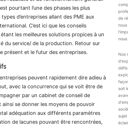
comp
st pourtant l’une des phases les plus
prof
 types d’entreprises allant des PME aux
de ré
rnational. C’est ici que les conseils
nous
l'imp
tant les meilleures solutions propices à un
nous 
té du service/ de la production. Retour sur
e présent et le futur des entreprises.
Nos r
d'exp
ifs
défis
explo
s entreprises peuvent rapidement dire adieu à
façon
tout, avec la concurrence qui se voit être de
soit 
ompagner par un cabinet de conseil de
avan
d'emp
t ainsi se donner les moyens de pouvoir
socié
 total adéquation aux différents paramètres
sujet
ication de lacunes pouvant être rencontrées,
éclai