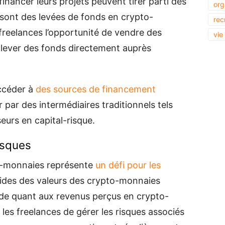
inancer leurs projets peuvent tirer parti des
org
i sont des levées de fonds en crypto-
rec
freelances l’opportunité de vendre des
vie
de lever des fonds directement auprès
accéder à
des sources de financement
r par des intermédiaires traditionnels tels
eurs en capital-risque.
risques
pto-monnaies représente
un défi pour les
apides des valeurs des crypto-monnaies
ude quant aux revenus perçus en crypto-
 les freelances de gérer les risques associés