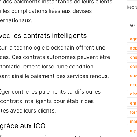
 des paiements instantanés de leurs clients
Recr
i les complications liées aux devises
ternationaux.
TAG
ec les contrats intelligents
agr
 sur la technologie blockchain offrent une
app
ances. Ces contrats autonomes peuvent être
che
tomatiquement lorsqu’une condition
com
sant ainsi le paiement des services rendus.
cow
dec
ger contre les paiements tardifs ou les
dis
ontrats intelligents pour établir des
ent
tes avec leurs clients.
for
mar
grâce aux ICO
my 