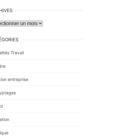
HIVES
ves
ÉGORIES
lités Travail
ère
ion entreprise
yptages
oi
ation
ique