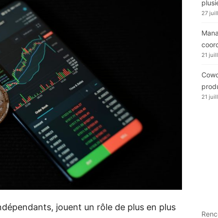
plusi
27 jui
Manag
coor
21 jui
Cowor
produ
21 jui
indépendants, jouent un rôle de plus en plus
Renc