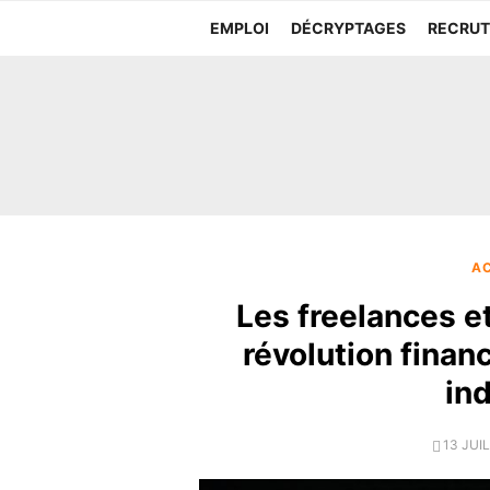
Aller
EMPLOI
DÉCRYPTAGES
RECRU
au
contenu
AC
Les freelances et
révolution financ
in
POSTE
13 JUI
ON