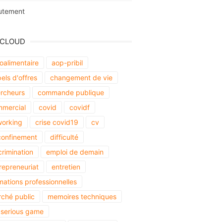
utement
 CLOUD
oalimentaire
aop-pribil
els d'offres
changement de vie
rcheurs
commande publique
mercial
covid
covidf
orking
crise covid19
cv
onfinement
difficulté
crimination
emploi de demain
repreneuriat
entretien
mations professionnelles
ché public
memoires techniques
serious game