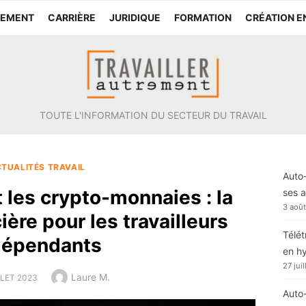
TEMENT
CARRIÈRE
JURIDIQUE
FORMATION
CRÉATION E
TOUTE L'INFORMATION DU SECTEUR DU TRAVAIL
TUALITÉS TRAVAIL
Auto-
 les crypto-monnaies : la
ses a
3 aoû
ière pour les travailleurs
Télét
dépendants
en h
27 jui
Author
Laure M.
D
LLET 2023
Auto-