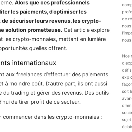
derne.
Alors que ces professionnels
comp
ter les paiements, d’optimiser les
prof
de ré
 de sécuriser leurs revenus, les crypto-
nous
 solution prometteuse.
Cet article explore
l'imp
s et les crypto-monnaies, mettant en lumière
nous 
pportunités qu’elles offrent.
Nos r
nts internationaux
d'exp
défis
t aux freelances d’effectuer des paiements
explo
t à moindre coût. D’autre part, ils ont aussi
façon
soit 
de du trading et gérer des revenus. Des outils
avan
hui de tirer profit de ce secteur.
d'emp
socié
pour commencer dans les crypto-monnaies :
sujet
éclai