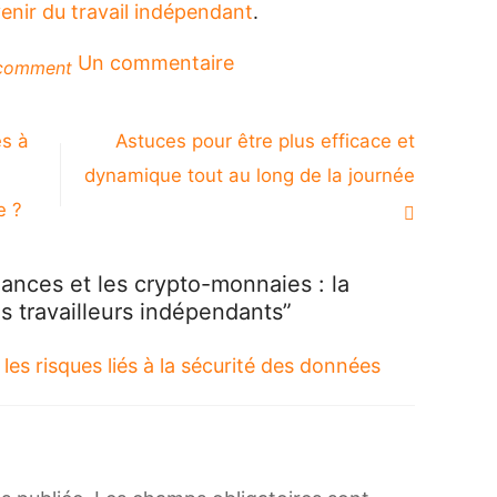
venir du travail indépendant
.
sur
Un commentaire
comment
Les
freelances
et
és à
Astuces pour être plus efficace et
les
dynamique tout au long de la journée
crypto-
monnaies
e ?
:
la
révolution
ances et les crypto-monnaies : la
financière
es travailleurs indépendants”
pour
les
les risques liés à la sécurité des données
travailleurs
indépendants