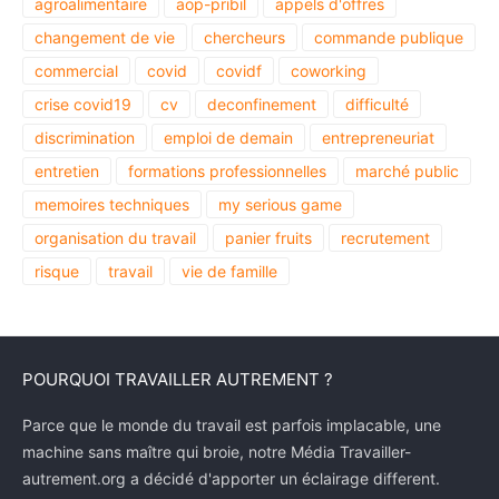
agroalimentaire
aop-pribil
appels d'offres
changement de vie
chercheurs
commande publique
commercial
covid
covidf
coworking
crise covid19
cv
deconfinement
difficulté
discrimination
emploi de demain
entrepreneuriat
entretien
formations professionnelles
marché public
memoires techniques
my serious game
organisation du travail
panier fruits
recrutement
risque
travail
vie de famille
POURQUOI TRAVAILLER AUTREMENT ?
Parce que le monde du travail est parfois implacable, une
machine sans maître qui broie, notre Média Travailler-
autrement.org a décidé d'apporter un éclairage different.