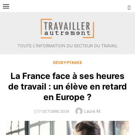
Aller
au
contenu
TOUTE L'INFORMATION DU SECTEUR DU TRAVAIL
DÉCRYPTAGES
La France face à ses heures
de travail : un élève en retard
en Europe ?
Author
Laure M.
POSTED
17 OCTOBRE 2024
ON