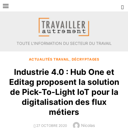
Aller
au
contenu
TOUTE L'INFORMATION DU SECTEUR DU TRAVAIL
ACTUALITÉS TRAVAIL
,
DÉCRYPTAGES
Industrie 4.0 : Hub One et
Editag proposent la solution
de Pick-To-Light IoT pour la
digitalisation des flux
métiers
Author
Nicolas
POSTED
27 OCTOBRE 2020