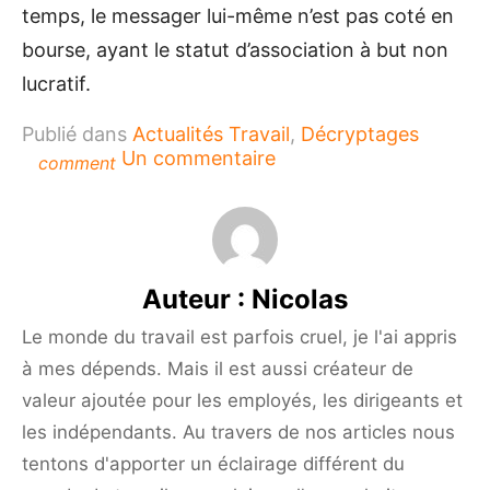
temps, le messager lui-même n’est pas coté en
bourse, ayant le statut d’association à but non
lucratif.
Publié dans
Actualités Travail
,
Décryptages
sur
Un commentaire
comment
Comment
les
influenceurs
dirigent
les
Auteur :
Nicolas
principaux
investissements
Le monde du travail est parfois cruel, je l'ai appris
des
à mes dépends. Mais il est aussi créateur de
entreprises
?
valeur ajoutée pour les employés, les dirigeants et
les indépendants. Au travers de nos articles nous
tentons d'apporter un éclairage différent du