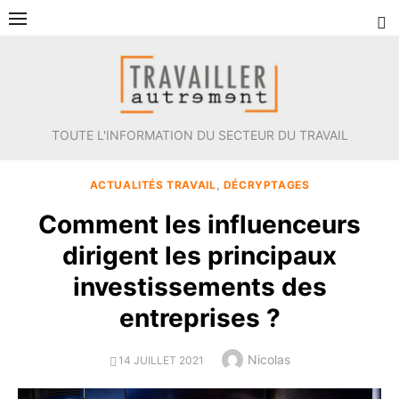
Aller
au
contenu
TOUTE L'INFORMATION DU SECTEUR DU TRAVAIL
ACTUALITÉS TRAVAIL
,
DÉCRYPTAGES
Comment les influenceurs
dirigent les principaux
investissements des
entreprises ?
Author
Nicolas
POSTED
14 JUILLET 2021
ON