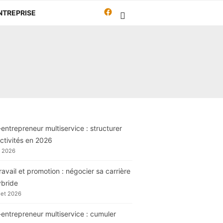
Facebook
NTREPRISE
Travailleur-
autrement.org
entrepreneur multiservice : structurer
ctivités en 2026
t 2026
ravail et promotion : négocier sa carrière
ybride
llet 2026
entrepreneur multiservice : cumuler