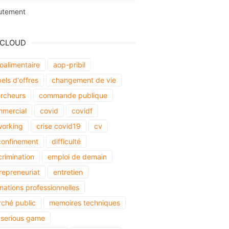
utement
 CLOUD
oalimentaire
aop-pribil
els d'offres
changement de vie
rcheurs
commande publique
mercial
covid
covidf
orking
crise covid19
cv
onfinement
difficulté
crimination
emploi de demain
repreneuriat
entretien
mations professionnelles
ché public
memoires techniques
serious game