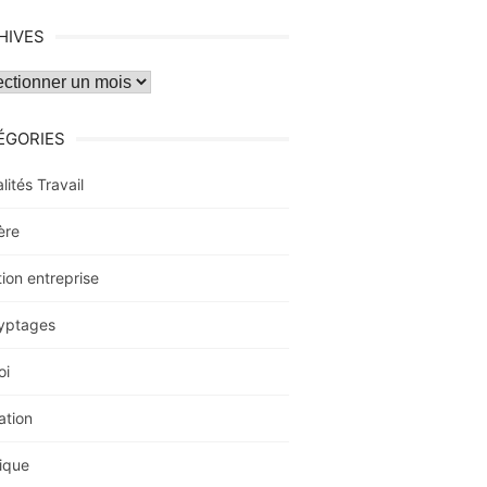
HIVES
ves
ÉGORIES
lités Travail
ère
ion entreprise
yptages
oi
ation
ique