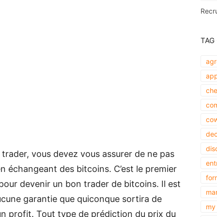
Recr
TAG
agr
app
che
com
cow
dec
dis
trader, vous devez vous assurer de ne pas
ent
n échangeant des bitcoins. C’est le premier
for
our devenir un bon trader de bitcoins. Il est
mar
aucune garantie que quiconque sortira de
my 
n profit. Tout type de prédiction du prix du