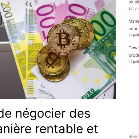
plusi
27 jui
Manag
coor
21 jui
Cowor
produ
21 jui
t de négocier des
nière rentable et
Renc