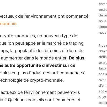
comp
prof
de ré
spectueux de l’environnement ont commencé
nous
monnaie
.
l'imp
nous 
es crypto-monnaies, un nouveau type de
ue l’on peut appeler le marché de trading
Nos r
mps, la popularité des bitcoins et du reste
d'exp
défis
u’augmenter dans le monde entier.
De plus,
explo
e autre opportunité d’investir sur ce
façon
 plus en plus d’industries ont commencé à
soit 
a technologie de crypto-monnaie.
avan
d'emp
socié
ectueux de l’environnement peuvent-ils
sujet
oin ? Quelques conseils sont énumérés ci-
éclai