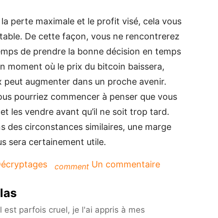
 la perte maximale et le profit visé, cela vous
stable. De cette façon, vous ne rencontrerez
temps de prendre la bonne décision en temps
 un moment où le prix du bitcoin baissera,
ix peut augmenter dans un proche avenir.
vous pourriez commencer à penser que vous
et les vendre avant qu’il ne soit trop tard.
ns des circonstances similaires, une marge
us sera certainement utile.
sur
écryptages
Un commentaire
comment
Négocier
du
las
Bitcoin
:
est parfois cruel, je l'ai appris à mes
Gagnez