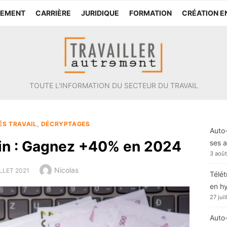
TEMENT
CARRIÈRE
JURIDIQUE
FORMATION
CRÉATION E
TOUTE L'INFORMATION DU SECTEUR DU TRAVAIL
ÉS TRAVAIL
,
DÉCRYPTAGES
Auto-
oin : Gagnez +40% en 2024
ses a
3 aoû
Author
Nicolas
ED
ILLET 2021
Télét
en h
27 jui
Auto-