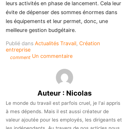
leurs activités en phase de lancement. Cela leur
évite de dépenser des sommes énormes dans
les équipements et leur permet, donc, une
meilleure gestion budgétaire.
Publié dans
Actualités Travail
,
Création
entreprise
sur
Un commentaire
comment
Création
d’entreprise
:
Les
avantages
Auteur :
Nicolas
d’intégrer
un
Le monde du travail est parfois cruel, je l'ai appris
incubateur
à mes dépends. Mais il est aussi créateur de
valeur ajoutée pour les employés, les dirigeants et
les indépendants. Au travers de nos articles nous