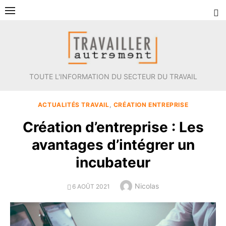
Aller
au
contenu
TOUTE L'INFORMATION DU SECTEUR DU TRAVAIL
ACTUALITÉS TRAVAIL
,
CRÉATION ENTREPRISE
Création d’entreprise : Les
avantages d’intégrer un
incubateur
Author
Nicolas
POSTED
6 AOÛT 2021
ON