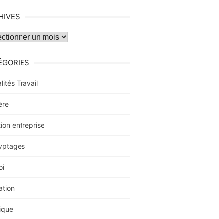
HIVES
ves
ÉGORIES
lités Travail
ère
ion entreprise
yptages
oi
ation
ique