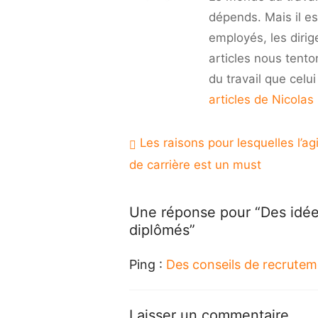
dépends. Mais il es
employés, les dirig
articles nous tento
du travail que celu
articles de Nicolas
Navigation
Les raisons pour lesquelles l’agi
de
de carrière est un must
l’article
Une réponse pour “Des idée
diplômés”
Ping :
Des conseils de recrute
Laisser un commentaire