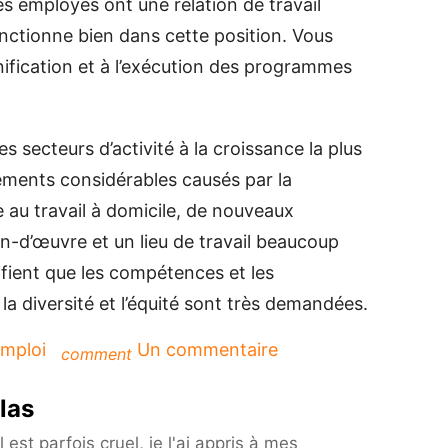
es employés ont une relation de travail
fonctionne bien dans cette position. Vous
nification et à l’exécution des programmes
s secteurs d’activité à la croissance la plus
ements considérables causés par la
au travail à domicile, de nouveaux
n-d’œuvre et un lieu de travail beaucoup
ifient que les compétences et les
 la diversité et l’équité sont très demandées.
sur
mploi
Un commentaire
comment
Des
idées
las
de
carrière
est parfois cruel, je l'ai appris à mes