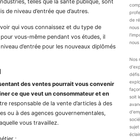
ndustries, telles que la santé publique, sont
comp
is de niveau d’entrée que d’autres.
prof
de ré
avoir qui vous connaissez et du type de
nous
l'imp
t pour vous-même pendant vos études, il
nous 
niveau d’entrée pour les nouveaux diplômés
Nos r
d'exp
l
défis
explo
ésentant des ventes pourrait vous convenir
façon
miner ce que veut un consommateur et en
soit 
re responsable de la vente d’articles à des
avan
d'emp
rises ou à des agences gouvernementales,
socié
aquelle vous travaillez.
sujet
éclai
étier :