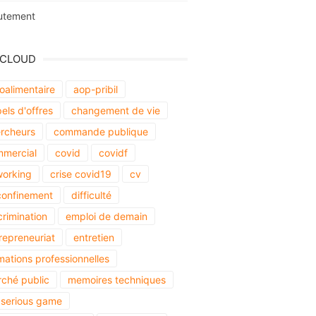
utement
 CLOUD
oalimentaire
aop-pribil
els d'offres
changement de vie
rcheurs
commande publique
mercial
covid
covidf
orking
crise covid19
cv
onfinement
difficulté
crimination
emploi de demain
repreneuriat
entretien
mations professionnelles
ché public
memoires techniques
serious game