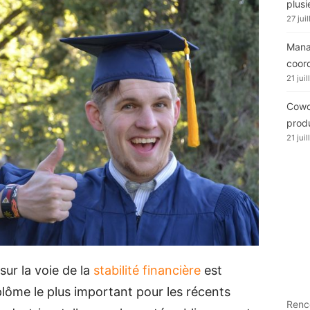
plusi
27 jui
Manag
coor
21 jui
Cowor
produ
21 jui
sur la voie de la
stabilité financière
est
plôme le plus important pour les récents
Renc