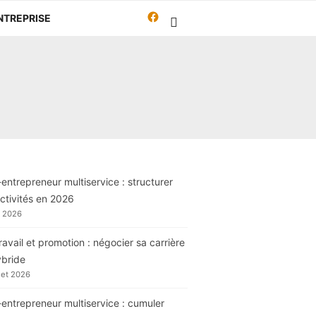
Facebook
NTREPRISE
Travailleur-
autrement.org
entrepreneur multiservice : structurer
ctivités en 2026
t 2026
ravail et promotion : négocier sa carrière
ybride
llet 2026
entrepreneur multiservice : cumuler