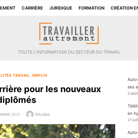
TEMENT
CARRIÈRE
JURIDIQUE
FORMATION
CRÉATION E
TOUTE L'INFORMATION DU SECTEUR DU TRAVAIL
LITÉS TRAVAIL
,
EMPLOI
Auto-
rrière pour les nouveaux
ses a
3 aoû
diplômés
Télét
en h
Author
Nicolas
D
MBRE 2021
27 jui
Auto-