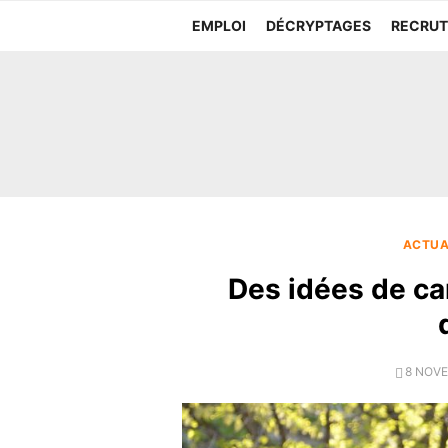
Aller
EMPLOI
DÉCRYPTAGES
RECRU
au
contenu
ACTUA
Des idées de ca
POSTE
8 NOVE
ON