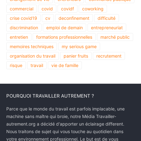
commercial
covid
covidf
coworking
crise covid19
cv
deconfinement
difficulté
discrimination
emploi de demain
entrepreneuriat
entretien
formations professionnelles
marché public
memoires techniques
my serious game
organisation du travail
panier fruits
recrutement
risque
travail
vie de famille
POURQUOI TRAVAILLER AUTREMENT ?
Parce que le monde du travail est parfois implacable, une
machine sans maître qui broie, notre Média Travailler-
autrement.org a décidé d'apporter un éclairage different.
Nous traitons de sujet qui vous touche au quotidien dans
votre environnement professionnel. Le but est de vous