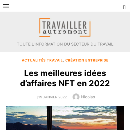
Aller
au
contenu
TOUTE L'INFORMATION DU SECTEUR DU TRAVAIL
ACTUALITÉS TRAVAIL
,
CRÉATION ENTREPRISE
Les meilleures idées
d’affaires NFT en 2022
Author
Nicolas
POSTED
19 JANVIER 2022
ON