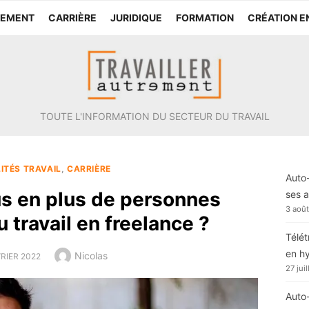
TEMENT
CARRIÈRE
JURIDIQUE
FORMATION
CRÉATION E
TOUTE L'INFORMATION DU SECTEUR DU TRAVAIL
ITÉS TRAVAIL
,
CARRIÈRE
Auto-
us en plus de personnes
ses a
3 aoû
 travail en freelance ?
Télét
en h
Author
Nicolas
ED
VRIER 2022
27 jui
Auto-