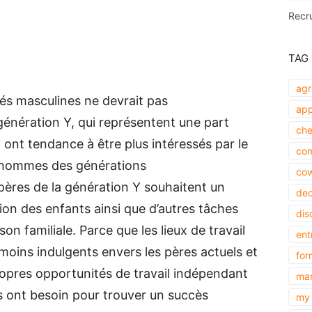
Recr
TAG
agr
és masculines ne devrait pas
app
énération Y, qui représentent une part
che
ont tendance à être plus intéressés par le
com
s hommes des générations
cow
pères de la génération Y souhaitent un
dec
ion des enfants ainsi que d’autres tâches
dis
son familiale. Parce que les lieux de travail
ent
oins indulgents envers les pères actuels et
for
propres opportunités de travail indépendant
mar
ils ont besoin pour trouver un succès
my 