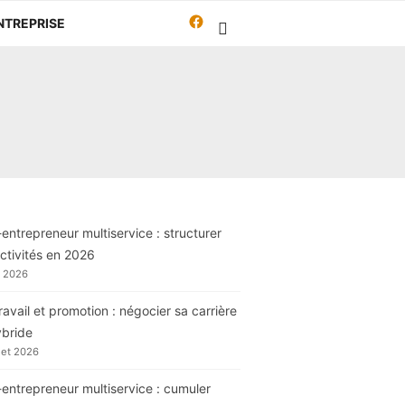
Facebook
NTREPRISE
Travailleur-
autrement.org
entrepreneur multiservice : structurer
ctivités en 2026
t 2026
ravail et promotion : négocier sa carrière
ybride
llet 2026
entrepreneur multiservice : cumuler