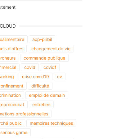
utement
 CLOUD
oalimentaire
aop-pribil
els d'offres
changement de vie
rcheurs
commande publique
mercial
covid
covidf
orking
crise covid19
cv
onfinement
difficulté
crimination
emploi de demain
repreneuriat
entretien
mations professionnelles
ché public
memoires techniques
serious game