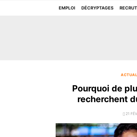
Aller
EMPLOI
DÉCRYPTAGES
RECRU
au
contenu
ACTUAL
Pourquoi de pl
recherchent du
POST
21 FÉ
ON