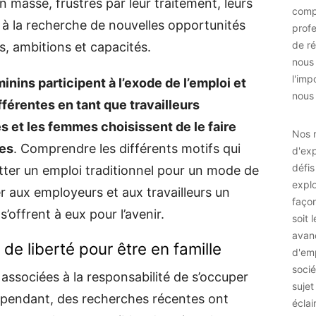
n masse, frustrés par leur traitement, leurs
comp
t à la recherche de nouvelles opportunités
prof
de ré
s, ambitions et capacités.
nous
l'imp
nins participent à l’exode de l’emploi et
nous 
férentes en tant que travailleurs
 et les femmes choisissent de le faire
Nos r
tes
. Comprendre les différents motifs qui
d'exp
défis
tter un emploi traditionnel pour un mode de
explo
 aux employeurs et aux travailleurs un
façon
’offrent à eux pour l’avenir.
soit 
avan
e liberté pour être en famille
d'emp
socié
ssociées à la responsabilité de s’occuper
sujet
Cependant, des recherches récentes ont
éclai