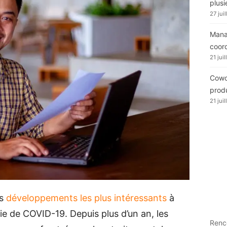
plusi
27 jui
Manag
coor
21 jui
Cowor
produ
21 jui
es
développements les plus intéressants
à
ie de COVID-19. Depuis plus d’un an, les
Renc