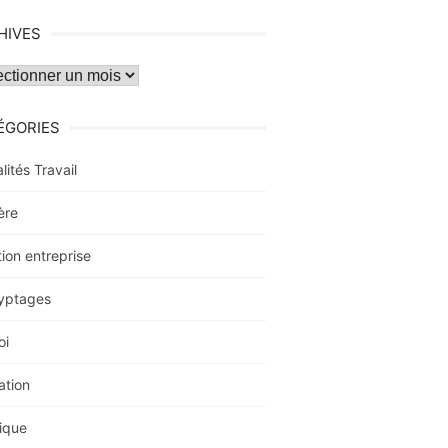
HIVES
ves
ÉGORIES
lités Travail
ère
ion entreprise
yptages
oi
ation
ique