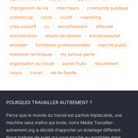
changement de vie
chercheurs
commande publique
commercial
covid
covidf
coworking
crise covid19
cv
deconfinement
difficulté
discrimination
emploi de demain
entrepreneuriat
entretien
formations professionnelles
marché public
memoires techniques
my serious game
organisation du travail
panier fruits
recrutement
risque
travail
vie de famille
POURQUOI TRAVAILLER AUTREMENT ?
Parce que le monde du travail est parfois implacable, une
machine sans maître qui broie, notre Média Travailler-
autrement.org a décidé d'apporter un éclairage different.
Nous traitons de sujet qui vous touche au quotidien dans