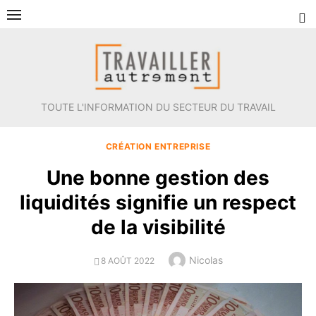
Aller
au
contenu
TOUTE L'INFORMATION DU SECTEUR DU TRAVAIL
CRÉATION ENTREPRISE
Une bonne gestion des
liquidités signifie un respect
de la visibilité
Author
Nicolas
POSTED
8 AOÛT 2022
ON