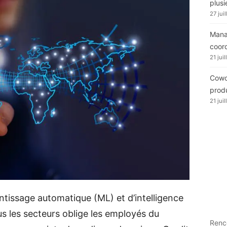
plusi
27 jui
Manag
coor
21 jui
Cowor
produ
21 jui
tissage automatique (ML) et d’intelligence
ous les secteurs oblige les employés du
Renc