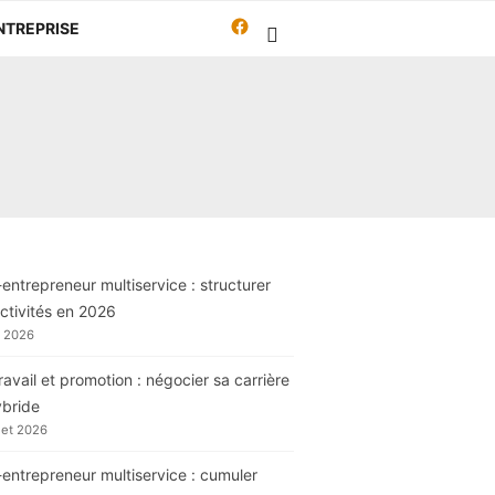
Facebook
NTREPRISE
Travailleur-
autrement.org
entrepreneur multiservice : structurer
ctivités en 2026
t 2026
ravail et promotion : négocier sa carrière
ybride
llet 2026
entrepreneur multiservice : cumuler