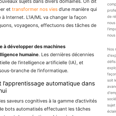
ouveaux sujets dans divers domaines. On dit
comp
per et
transformer nos vies
d’une manière qui
prof
de ré
e à Internet. L’IA/ML va changer la façon
nous
uons, voyageons, effectuons des tâches de
l'imp
nous 
de à développer des machines
Nos r
telligence humaine
. Les dernières décennies
d'exp
défis
le de l’intelligence artificielle (IA), et
explo
ne sous-branche de l’informatique.
façon
soit 
e et l’apprentissage automatique dans
avan
hui
d'emp
socié
e des saveurs cognitives à la gamme d’activités
sujet
 de bots automatisés effectuant les tâches
éclai