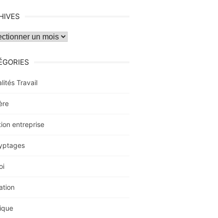
HIVES
ves
ÉGORIES
lités Travail
ère
ion entreprise
yptages
oi
ation
ique