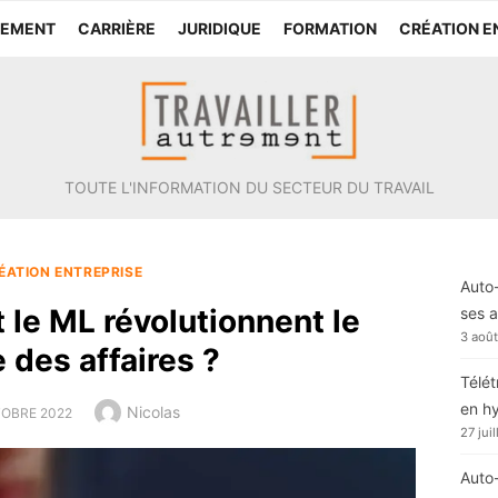
TEMENT
CARRIÈRE
JURIDIQUE
FORMATION
CRÉATION E
TOUTE L'INFORMATION DU SECTEUR DU TRAVAIL
ÉATION ENTREPRISE
Auto-
 le ML révolutionnent le
ses a
3 aoû
des affaires ?
Télét
en h
Author
Nicolas
D
OBRE 2022
27 jui
Auto-