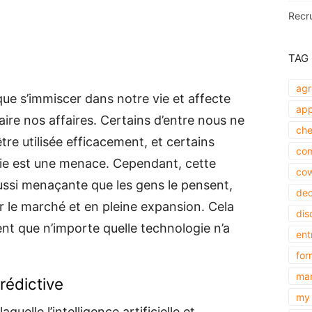
Recr
TAG
agr
it que s’immiscer dans notre vie et affecte
app
faire nos affaires. Certains d’entre nous ne
che
re utilisée efficacement, et certains
com
ie est une menace. Cependant, cette
cow
ussi menaçante que les gens le pensent,
dec
sur le marché et en pleine expansion. Cela
dis
t que n’importe quelle technologie n’a
ent
for
mar
rédictive
my 
uelle l’intelligence artificielle et