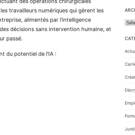
ffectuant des opérations chirurgicales
les travailleurs numériques qui gèrent les
ARC
reprise, alimentés par l’intelligence
Archi
re des décisions sans intervention humaine, et
eur passé.
CAT
Actua
t du potentiel de l’IA :
Carri
Créat
Décr
Empl
Form
Jurid