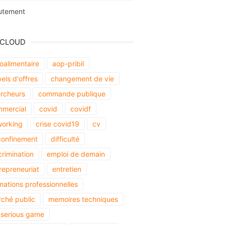
utement
 CLOUD
oalimentaire
aop-pribil
els d'offres
changement de vie
rcheurs
commande publique
mercial
covid
covidf
orking
crise covid19
cv
onfinement
difficulté
crimination
emploi de demain
repreneuriat
entretien
mations professionnelles
ché public
memoires techniques
serious game