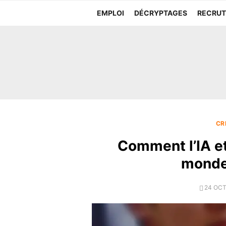
Aller
EMPLOI
DÉCRYPTAGES
RECRU
au
contenu
CR
Comment l’IA et
monde 
POSTE
24 OCT
ON