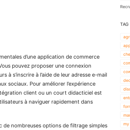
Recr
TAG
agr
app
che
amentales d’une application de commerce
com
. Vous pouvez proposer une connexion
cow
eurs à s’inscrire à l’aide de leur adresse e-mail
dec
aux sociaux. Pour améliorer l’expérience
dis
ntégration client ou un court didacticiel est
ent
tilisateurs à naviguer rapidement dans
for
mar
my 
 de nombreuses options de filtrage simples