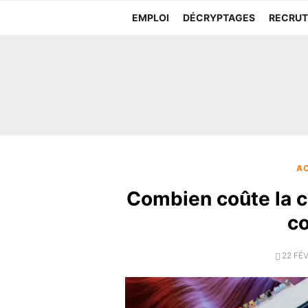
Aller
EMPLOI
DÉCRYPTAGES
RECRU
au
contenu
AC
Combien coûte la cr
c
POST
22 FÉ
ON