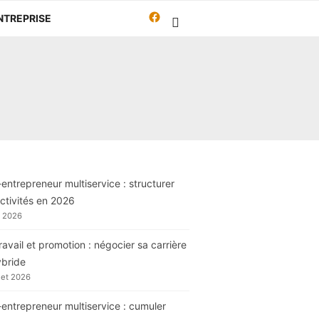
Facebook
NTREPRISE
Travailleur-
autrement.org
entrepreneur multiservice : structurer
ctivités en 2026
t 2026
ravail et promotion : négocier sa carrière
ybride
llet 2026
entrepreneur multiservice : cumuler