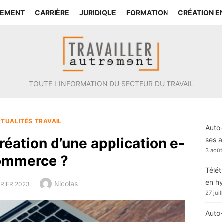
TEMENT
CARRIÈRE
JURIDIQUE
FORMATION
CRÉATION E
TOUTE L'INFORMATION DU SECTEUR DU TRAVAIL
TUALITÉS TRAVAIL
Auto-
éation d’une application e-
ses a
3 aoû
ommerce ?
Télét
en h
Author
Nicolas
ED
VRIER 2023
27 jui
Auto-