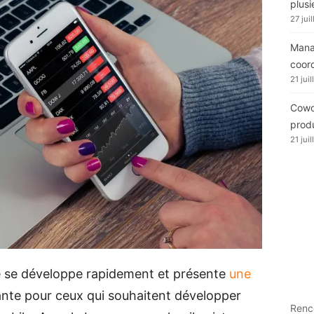
plusi
27 jui
Manag
coor
21 jui
Cowor
produ
21 jui
e se développe rapidement et présente
une
nte pour ceux qui souhaitent développer
Renc