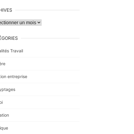
HIVES
ves
ÉGORIES
lités Travail
ère
ion entreprise
yptages
oi
ation
ique