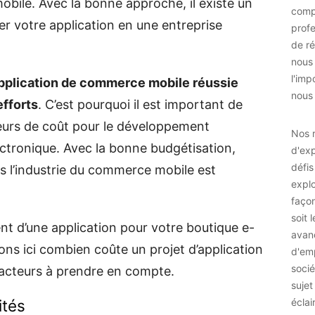
bile. Avec la bonne approche, il existe un
comp
r votre application en une entreprise
prof
de ré
nous
l'imp
application de commerce mobile réussie
nous 
efforts
. C’est pourquoi il est important de
eurs de coût pour le développement
Nos r
ctronique. Avec la bonne budgétisation,
d'exp
défis
s l’industrie du commerce mobile est
explo
façon
soit 
 d’une application pour votre boutique e-
avan
s ici combien coûte un projet d’application
d'emp
socié
acteurs à prendre en compte.
sujet
ités
éclai