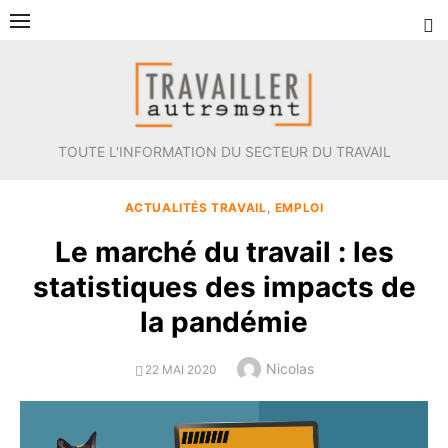
Aller
au
contenu
TOUTE L'INFORMATION DU SECTEUR DU TRAVAIL
ACTUALITÉS TRAVAIL
,
EMPLOI
Le marché du travail : les
statistiques des impacts de
la pandémie
Author
Nicolas
POSTED
22 MAI 2020
ON